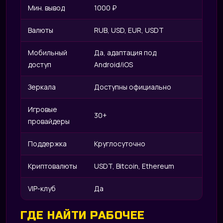
Мин. вывод
1000 ₽
Валюты
RUB, USD, EUR, USDT
Мобильный
Да, адаптация под
доступ
Android/iOS
Зеркала
Доступны официально
Игровые
30+
провайдеры
GET 
Поддержка
Круглосуточно
Криптовалюты
USDT, Bitcoin, Ethereum
VIP-клуб
Да
ГДЕ НАЙТИ РАБОЧЕЕ