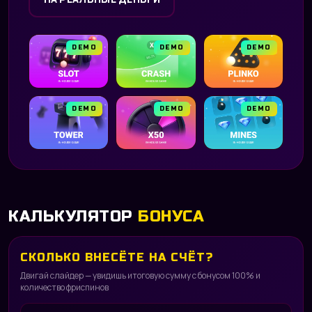
DEMO
DEMO
DEMO
DEMO
DEMO
DEMO
КАЛЬКУЛЯТОР
БОНУСА
СКОЛЬКО ВНЕСЁТЕ НА СЧЁТ?
Двигай слайдер — увидишь итоговую сумму с бонусом 100% и
количество фриспинов