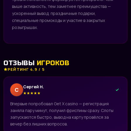
выше активность, тем заметнее преимущества —
ускоренный вывод, праздничные подарки,
специальные промокоды и участие в закрытых
розыгрышах.
ОТЗЫВЫ
ИГРОКОВ
РЕЙТИНГ 4.9 / 5
Сергей Н.
С
★
★
★
★
★
Впервые попробовал Get X casino — регистрация
заняла пару минут, получил фриспины сразу. Слоты
запускаются быстро, вывод на карту провёлся за
вечер без лишних вопросов.