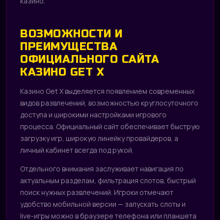
казино.
ВОЗМОЖНОСТИ И
ПРЕИМУЩЕСТВА
ОФИЦИАЛЬНОГО САЙТА
КАЗИНО GET X
Казино Get X выделяется появлением современных
видов развлечений, возможностью круглосуточного
доступа и широкими настройками игрового
процесса. Официальный сайт обеспечивает быструю
загрузку игр, широкую линейку провайдеров, а
личный кабинет всегда под рукой.
Отдельного внимания заслуживает навигация по
актуальным разделам, фильтрация слотов, быстрый
поиск нужных развлечений. Игроки отмечают
удобство мобильной версии — запускать слоты и
live-игры можно в браузере телефона или планшета