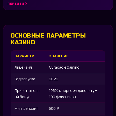
ПЕРЕЙТИ
ОСНОВНЫЕ ПАРАМЕТРЫ
КАЗИНО
ПАРАМЕТР
ЗНАЧЕНИЕ
Лицензия
Curacao eGaming
Год запуска
2022
Приветственн
125% к первому депозиту +
ый бонус
100 фриспинов
Мин. депозит
500 ₽