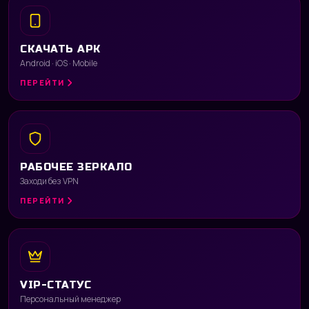
СКАЧАТЬ APK
Android · iOS · Mobile
ПЕРЕЙТИ
РАБОЧЕЕ ЗЕРКАЛО
Заходи без VPN
ПЕРЕЙТИ
VIP-СТАТУС
Персональный менеджер