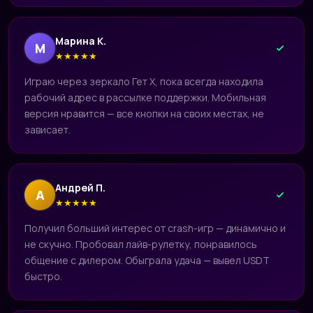
Марина К.
М
★
★
★
★
★
Играю через зеркало Гет Х, пока всегда находила
рабочий адрес в рассылке поддержки. Мобильная
версия нравится — все кнопки на своих местах, не
зависает.
Андрей П.
А
★
★
★
★
★
Получил больший интерес от crash-игр — динамично и
не скучно. Пробовал лайв-рулетку, понравилось
общение с дилером. Обыграла удача — вывел USDT
быстро.