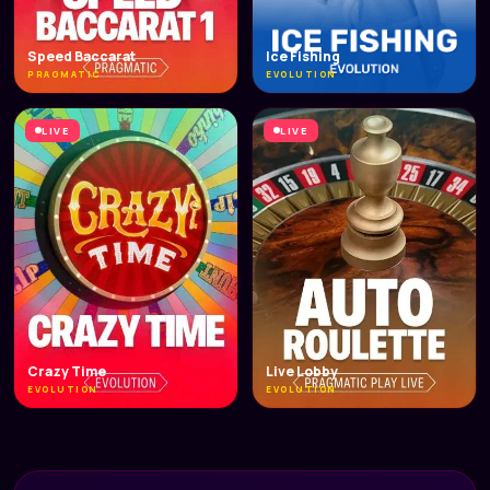
Speed Baccarat
Ice Fishing
PRAGMATIC
EVOLUTION
LIVE
LIVE
Crazy Time
Live Lobby
EVOLUTION
EVOLUTION